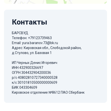
Контакты
БАРСВУД
Телефон:
+79123739463
Email:
yura.baranov.73@bk.ru
Адрес: Кировская обл., Слободской район,
д.Стулово, ул. Базовая 1
ИП Черных Денис Игоревич
ИНН 432900326697
ОГРН 304432904200036
р/с 40802810727340000528
к/с 30101810500000000609
БИК 043304609
Кировское отделение №8612 ПАО Сбербанк