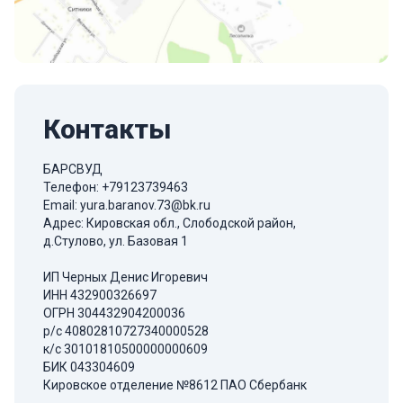
Контакты
БАРСВУД
Телефон:
+79123739463
Email:
yura.baranov.73@bk.ru
Адрес: Кировская обл., Слободской район,
д.Стулово, ул. Базовая 1
ИП Черных Денис Игоревич
ИНН 432900326697
ОГРН 304432904200036
р/с 40802810727340000528
к/с 30101810500000000609
БИК 043304609
Кировское отделение №8612 ПАО Сбербанк