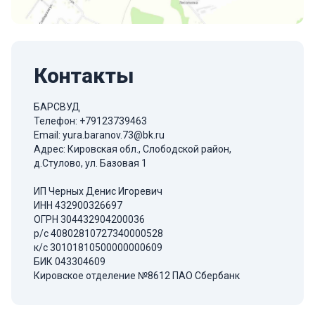
Контакты
БАРСВУД
Телефон:
+79123739463
Email:
yura.baranov.73@bk.ru
Адрес: Кировская обл., Слободской район,
д.Стулово, ул. Базовая 1
ИП Черных Денис Игоревич
ИНН 432900326697
ОГРН 304432904200036
р/с 40802810727340000528
к/с 30101810500000000609
БИК 043304609
Кировское отделение №8612 ПАО Сбербанк