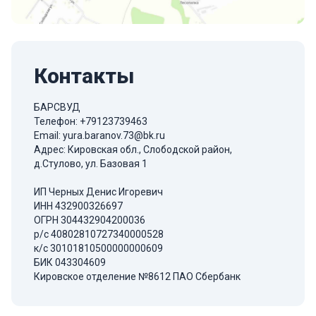
Контакты
БАРСВУД
Телефон:
+79123739463
Email:
yura.baranov.73@bk.ru
Адрес: Кировская обл., Слободской район,
д.Стулово, ул. Базовая 1
ИП Черных Денис Игоревич
ИНН 432900326697
ОГРН 304432904200036
р/с 40802810727340000528
к/с 30101810500000000609
БИК 043304609
Кировское отделение №8612 ПАО Сбербанк