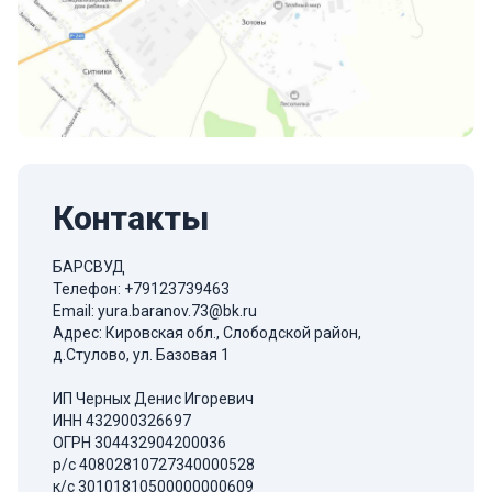
Контакты
БАРСВУД
Телефон:
+79123739463
Email:
yura.baranov.73@bk.ru
Адрес: Кировская обл., Слободской район,
д.Стулово, ул. Базовая 1
ИП Черных Денис Игоревич
ИНН 432900326697
ОГРН 304432904200036
р/с 40802810727340000528
к/с 30101810500000000609