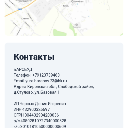
Контакты
БАРСВУД
Телефон:
+79123739463
Email:
yura.baranov.73@bk.ru
Адрес: Кировская обл., Слободской район,
д.Стулово, ул. Базовая 1
ИП Черных Денис Игоревич
ИНН 432900326697
ОГРН 304432904200036
р/с 40802810727340000528
к/с 30101810500000000609